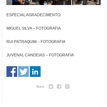
ESPECIAL AGRADECIMENTO:
MIGUEL SILVA – FOTOGRAFIA
RUI PATRAQUIM – FOTOGRAFIA
JUVENAL CANDEIAS – FOTOGRAFIA
Share:
Tw
Fa
Go
itte
ce
ogl
r
bo
e+