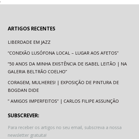
.
ok
ARTIGOS RECENTES
LIBERDADE EM JAZZ
“CONEXÃO LUSÓFONA LOCAL – LUGAR AOS AFETOS”
“50 ANOS DA MINHA EXISTÊNCIA DE ISABEL LEITÃO | NA
GALERIA BELTRÃO COELHO”
CORAGEM, MULHERES! | EXPOSIÇÃO DE PINTURA DE
BOGDAN DIDE
” AMIGOS IMPERFEITOS” | CARLOS FILIPE ASSUNÇÃO
SUBSCREVER:
Para receber os artigos no seu email, subscreva a nossa
newsletter gratuita!