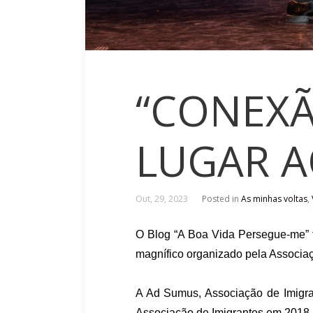
“CONEXÃ
LUGAR A
Out, 29, 2023
Posted in
As minhas voltas
,
O Blog “A Boa Vida Persegue-me” t
magnífico organizado pela Assoc
A Ad Sumus, Associação de Imigra
Associação de Imigrantes em 2018 