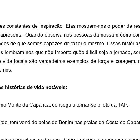
ntes constantes de inspiração. Elas mostram-nos o poder da re
s apresenta. Quando observamos pessoas da nossa própria co
os de que somos capazes de fazer o mesmo. Essas histórias 
as lembram-nos que não importa quão difícil seja a jornada, 
de vida locais são verdadeiros exemplos de força e coragem
remos.
 histórias de vida notáveis:
 no Monte da Caparica, conseguiu tornar-se piloto da TAP.
rde, tem vendido bolas de Berlim nas praias da Costa da Capa
essoa em situação de sem abrigo, conseguiu reerguer-se com 