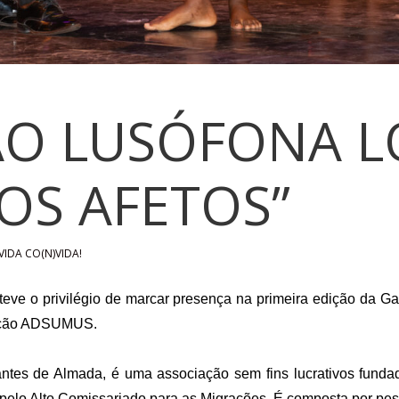
O LUSÓFONA L
OS AFETOS”
VIDA CO(N)VIDA!
eve o privilégio de marcar presença na primeira edição da G
iação ADSUMUS.
ntes de Almada, é uma associação sem fins lucrativos fund
pelo Alto Comissariado para as Migrações. É composta por pes