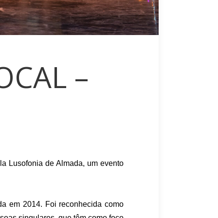
OCAL –
ala Lusofonia de Almada, um evento
ada em 2014. Foi reconhecida como
soas singulares, que têm como foco