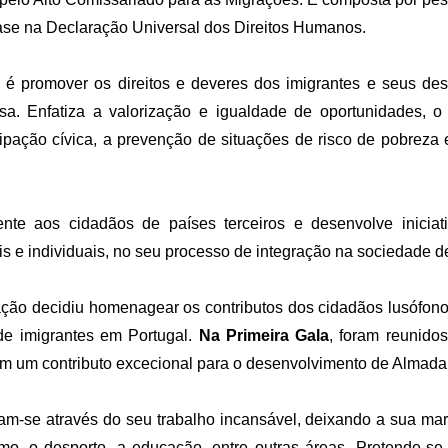
base na Declaração Universal dos Direitos Humanos.
ão é promover os direitos e deveres dos imigrantes e seus d
sa. Enfatiza a valorização e igualdade de oportunidades, o
ipação cívica, a prevenção de situações de risco de pobreza 
nte aos cidadãos de países terceiros e desenvolve iniciativ
is e individuais, no seu processo de integração na sociedade d
ção decidiu homenagear os contributos dos cidadãos lusófono
de imigrantes em Portugal.
Na Primeira Gala
, foram reunido
ram um contributo excecional para o desenvolvimento de Almada
am-se através do seu trabalho incansável, deixando a sua ma
o, o desporto, a educação, entre outras áreas. Pretende-se