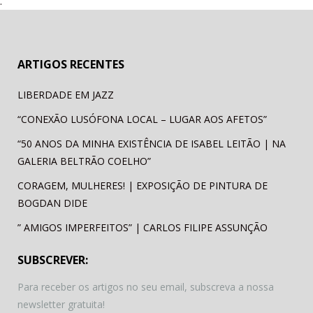
.
ok
ARTIGOS RECENTES
LIBERDADE EM JAZZ
“CONEXÃO LUSÓFONA LOCAL – LUGAR AOS AFETOS”
“50 ANOS DA MINHA EXISTÊNCIA DE ISABEL LEITÃO | NA
GALERIA BELTRÃO COELHO”
CORAGEM, MULHERES! | EXPOSIÇÃO DE PINTURA DE
BOGDAN DIDE
” AMIGOS IMPERFEITOS” | CARLOS FILIPE ASSUNÇÃO
SUBSCREVER:
Para receber os artigos no seu email, subscreva a nossa
newsletter gratuita!