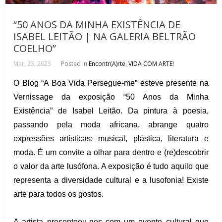
“50 ANOS DA MINHA EXISTÊNCIA DE
ISABEL LEITÃO | NA GALERIA BELTRÃO
COELHO”
Mar, 23, 2023
Posted in
Encontr(A)rte
,
VIDA COM ARTE!
O Blog “A Boa Vida Persegue-me” esteve presente na
Vernissage da exposição “50 Anos da Minha
Existência” de Isabel Leitão. Da pintura à poesia,
passando pela moda africana, abrange quatro
expressões artísticas: musical, plástica, literatura e
moda. É um convite a olhar para dentro e (re)descobrir
o valor da arte lusófona. A exposição é tudo aquilo que
representa a diversidade cultural e a lusofonia! Existe
arte para todos os gostos.
A artista presenteou-nos com um evento cultural que