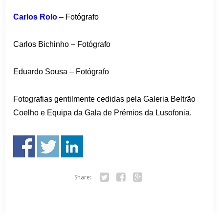
Carlos Rolo
– Fotógrafo
Carlos Bichinho – Fotógrafo
Eduardo Sousa – Fotógrafo
Fotografias gentilmente cedidas pela Galeria Beltrão
Coelho e Equipa da Gala de Prémios da Lusofonia.
Share:
Tw
Fa
Go
itte
ce
ogl
r
bo
e+