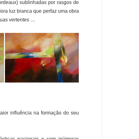
ordeaux) sublinhadas por rasgos de
dora luz branca que perfaz uma obra
suas vertentes …
.
aior influência na formação do seu
ásticas nacionais e com inúmeras