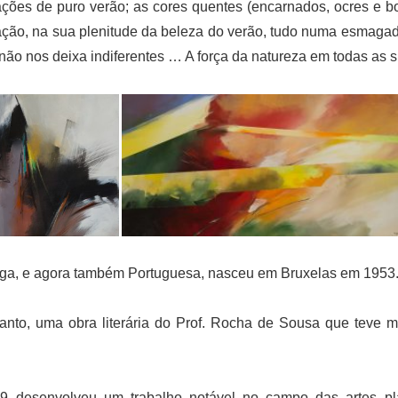
ões de puro verão; as cores quentes (encarnados, ocres e b
ação, na sua plenitude da beleza do verão, tudo numa esmaga
 não nos deixa indiferentes … A força da natureza em todas as 
lga, e agora também Portuguesa, nasceu em Bruxelas em 1953
tanto, uma obra literária do Prof. Rocha de Sousa que teve m
 desenvolveu um trabalho notável no campo das artes pl