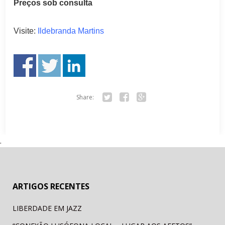
Preços sob consulta
Visite:
Ildebranda Martins
Share:
Tw
Fa
Go
itte
ce
ogl
r
bo
e+
.
ok
ARTIGOS RECENTES
LIBERDADE EM JAZZ