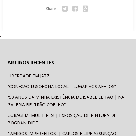
Share:
Tw
Fa
Go
itte
ce
ogl
r
bo
e+
.
ok
ARTIGOS RECENTES
LIBERDADE EM JAZZ
“CONEXÃO LUSÓFONA LOCAL – LUGAR AOS AFETOS”
“50 ANOS DA MINHA EXISTÊNCIA DE ISABEL LEITÃO | NA
GALERIA BELTRÃO COELHO”
CORAGEM, MULHERES! | EXPOSIÇÃO DE PINTURA DE
BOGDAN DIDE
” AMIGOS IMPERFEITOS” | CARLOS FILIPE ASSUNÇÃO