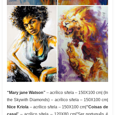
“Mary jane Watson”
– acrílico s/tela – 150X100 cm| (In
the Skywith Diamonds) – acrílico s/tela – 150X100 cm|
Nice Kriola
– acrílico s/tela – 150X100 cm|
“Coisas de
casal
” – acrílico s/tela – 120X80 cm|”Ser português é