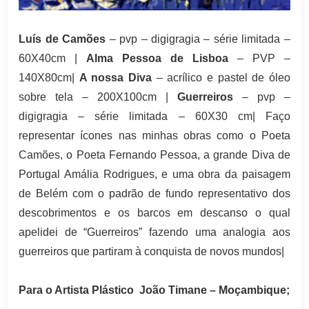
Luís de Camões
– pvp – digigragia – série limitada –
60X40cm |
Alma Pessoa de Lisboa
– PVP –
140X80cm|
A nossa Diva
– acrílico e pastel de óleo
sobre tela – 200X100cm |
Guerreiros
– pvp –
digigragia – série limitada – 60X
30 cm| Faço
representar ícones nas minhas obras como o Poeta
Camões, o Poeta Fernando Pessoa, a grande Diva de
Portugal Amália Rodrigues, e uma obra da paisagem
de Belém com o padrão de fundo representativo dos
descobrimentos e os barcos em descanso o qual
apelidei de “Guerreiros” fazendo uma analogia aos
guerreiros que partiram à conquista de novos mundos|
Para o Artista Plástico João Timane – Moçambique;