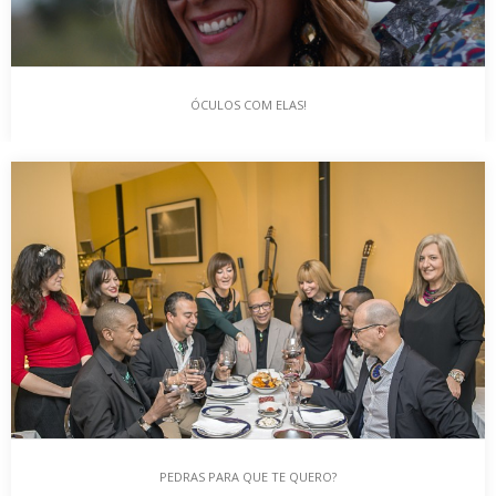
ÓCULOS COM ELAS!
ÓCULOS COM ELAS!
Cuidar dos olhos é um hábito que deve fazer parte do nosso
dia-a-dia, preservando-os para evitar…
PEDRAS PARA QUE TE QUERO?