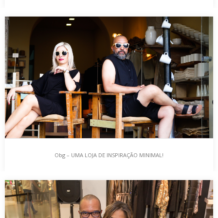
PROMOÇÃO PRIMAVERA 2019 MADEMOISELLE COM
BOA VIDA
LEMBREI-ME DE SI! Porque os seguidores do Blog também
merecem um “mimo”, temos uma oferta do…
Obg – UMA LOJA DE INSPIRAÇÃO MINIMAL!
Obg – UMA LOJA DE INSPIRAÇÃO MINIMAL!
Duas lendas urbanas do Brasil, Alessandro Radloff & Marcela
Brunken, juntaram-se de alma, acreditaram no seu…