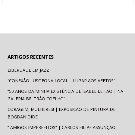
PEDRAS PARA QUE TE QUERO?
As pedras da “Blondie Beads” são essenciais para ver, escolher,
.
comprar e usar!…
ARTIGOS RECENTES
LIBERDADE EM JAZZ
“CONEXÃO LUSÓFONA LOCAL – LUGAR AOS AFETOS”
“50 ANOS DA MINHA EXISTÊNCIA DE ISABEL LEITÃO | NA
GALERIA BELTRÃO COELHO”
CORAGEM, MULHERES! | EXPOSIÇÃO DE PINTURA DE
BOGDAN DIDE
” AMIGOS IMPERFEITOS” | CARLOS FILIPE ASSUNÇÃO